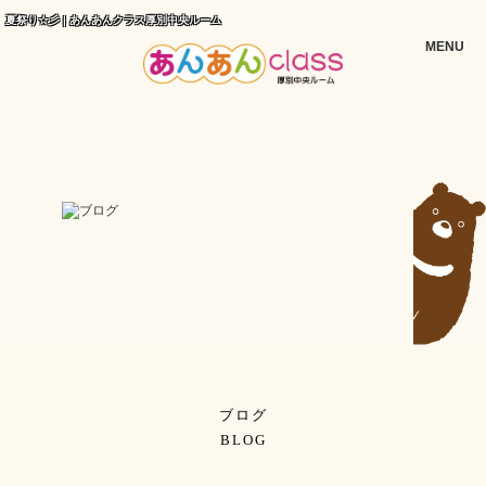
夏祭り☆彡 | あんあんクラス厚別中央ルーム
MENU
ブログ
BLOG