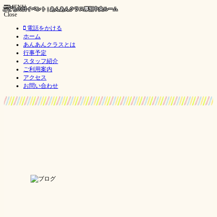
MENU
こどもの日イベント | あんあんクラス厚別中央ルーム
Close
電話をかける
ホーム
あんあんクラスとは
行事予定
スタッフ紹介
ご利用案内
アクセス
お問い合わせ