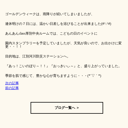
ゴールデンウィークは、雨降りが続いてしまいましたが、
連休明けの７日には、温かい日差しを浴びることが出来ました(#^.^#)
あんあんclass厚別中央ルームでは、こどもの日のイベントに
園内スタンプラリーを予定していましたが、天気が良いので、お出かけに変
更・・！！
目的地は、江別河川防災ステーションへ。
『あっ！こいのぼり～！！』『おっきいぃ～』と、盛り上がっていました。
季節を肌で感じて、豊かな心が育ちますように・・・(*´▽｀*)
次の記事
前の記事
ブログ一覧へ ＞