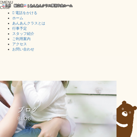
MENU
５月 献立表
| あんあんクラス厚別中央ルーム
Close
電話をかける
ホーム
あんあんクラスとは
行事予定
スタッフ紹介
ご利用案内
アクセス
お問い合わせ