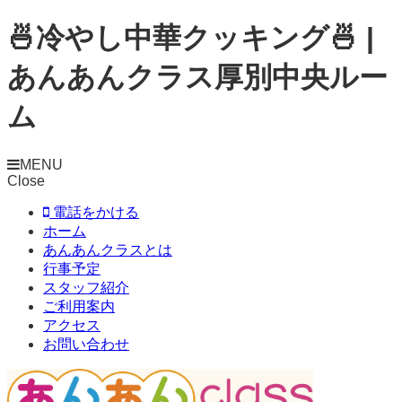
🍜冷やし中華クッキング🍜 |
あんあんクラス厚別中央ルー
ム
MENU
Close
電話をかける
ホーム
あんあんクラスとは
行事予定
スタッフ紹介
ご利用案内
アクセス
お問い合わせ