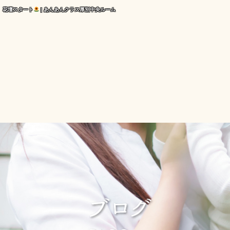
花壇スタート
| あんあんクラス厚別中央ルーム