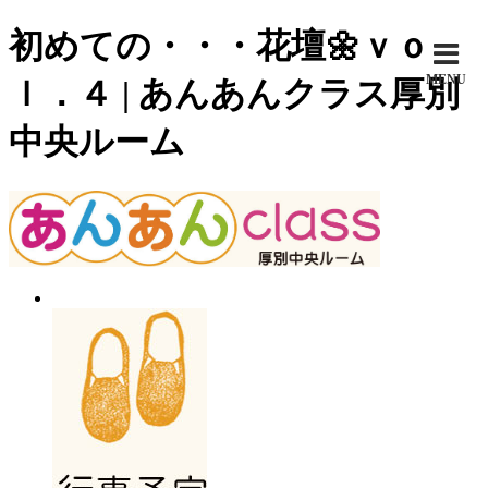
初めての・・・花壇🌼ｖｏ
MENU
ｌ．４ | あんあんクラス厚別
中央ルーム